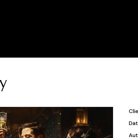
Home
Gallery
Co
y
Cli
Da
Aut