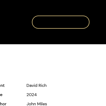
Book A Tour
ntact Us
ent
David Rich
te
2024
hor
John Miles